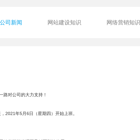
公司新闻
网站建设知识
网络营销知
一路对公司的大力支持！
天，2021年5月6日（星期四）开始上班。