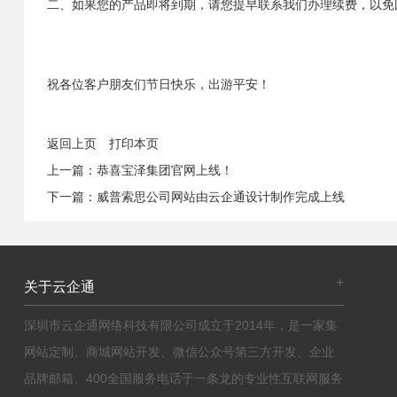
二、如果您的产品即将到期，请您提早联系我们办理续费，以免
祝各位客户朋友们节日快乐，出游平安！
返回上页
打印本页
上一篇：
恭喜宝泽集团官网上线！
下一篇：
威普索思公司网站由云企通设计制作完成上线
+
关于云企通
深圳市云企通网络科技有限公司成立于2014年，是一家集
网站定制、商城网站开发、微信公众号第三方开发、企业
品牌邮箱、400全国服务电话于一条龙的专业性互联网服务