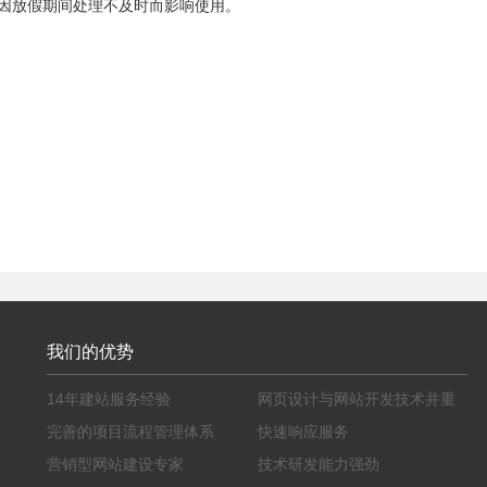
因放假期间处理不及时而影响使用。
我们的优势
14年建站服务经验
网页设计与网站开发技术并重
完善的项目流程管理体系
快速响应服务
营销型网站建设专家
技术研发能力强劲